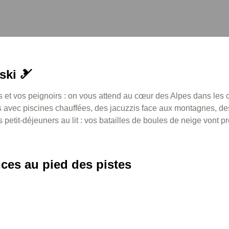
ski 🎿
 et vos peignoirs : on vous attend au cœur des Alpes dans les c
s avec piscines chauffées, des jacuzzis face aux montagnes, de
petit-déjeuners au lit : vos batailles de boules de neige vont p
nces au pied des pistes