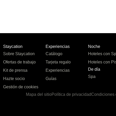
Staycation
Experiencias
Noche
Sobre Staycation
Catálogo
Hoteles con S
Ofertas de trabajo
Tarjeta regalo
Hoteles con Pi
De día
Kit de prensa
Experiencias
Spa
Hazte socio
Guías
Gestión de cookies
Mapa del sitio
Política de privacidad
Condiciones 