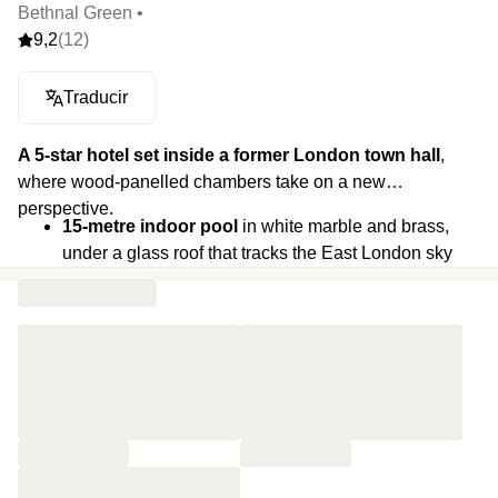
Bethnal Green •
9,2
(12)
Traducir
A 5-star hotel set inside a former London town hall
,
where wood-panelled chambers take on a new
perspective.
15-metre indoor pool
in white marble and brass,
under a glass roof that tracks the East London sky
from four floors up.
A two-Michelin-star table
signed by Rafael Cagali,
a relaxed Brazilian-Italian table, and a cocktail bar to
wrap up the night.
Original fabric left visible: wood-panelled chambers
and a former courtroom repurposed as living spaces.