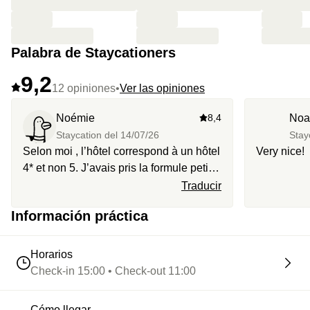
Palabra de Staycationers
9,2
12 opiniones
•
Ver las opiniones
Noémie
8,4
Noa
Staycation del
14/07/26
Stay
Selon moi , l’hôtel correspond à un hôtel
Very nice!
4* et non 5. J’avais pris la formule petit
déjeuner compris , et l’hôtel n’était pas
Traducir
informé , j’ai dû patienter une trentaine
Información práctica
de minute malgré le mail à l’appui pour
finalement pouvoir prendre le petit dej.
Horarios
Check-in 15:00 • Check-out 11:00
Cómo llegar