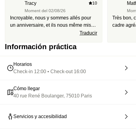
Tracy
10
Mat
Moment del
02/08/26
Mom
Incroyable, nous y sommes allés pour
Très bon, 
un anniversaire, et ils nous même mis
cadre agréa
une petite surprise. Je recommande
Traducir
Información práctica
Horarios
Check-in 12:00 • Check-out 16:00
Cómo llegar
40 rue René Boulanger, 75010 Paris
Servicios y accesibilidad