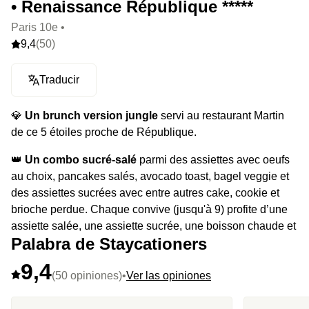
• Renaissance République *****
Paris 10e •
9,4
(50)
Traducir
💎
Un brunch version jungle
servi au restaurant Martin
de ce 5 étoiles proche de République.
👑
Un combo sucré-salé
parmi des assiettes avec oeufs
au choix, pancakes salés, avocado toast, bagel veggie et
des assiettes sucrées avec entre autres cake, cookie et
brioche perdue. Chaque convive (jusqu'à 9) profite d’une
assiette salée, une assiette sucrée, une boisson chaude et
Palabra de Staycationers
une boisson froide.
9,4
⭐️
Le highlight
: La gaufre pommes rôties, crème ricotta au
(50 opiniones)
•
Ver las opiniones
miel à la cannelle et chantilly vanille qui vole la vedette au
décor.