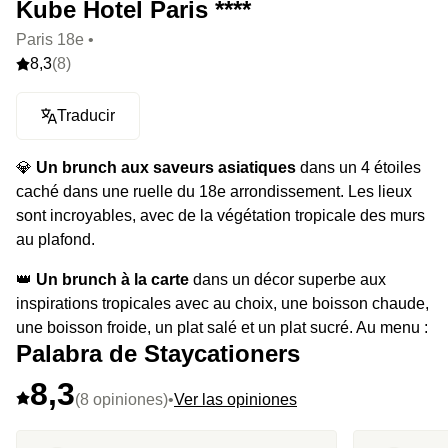
Kube Hotel Paris ****
Paris 18e •
8,3
(8)
Traducir
💎
Un brunch aux saveurs asiatiques
dans un 4 étoiles
caché dans une ruelle du 18e arrondissement. Les lieux
sont incroyables, avec de la végétation tropicale des murs
au plafond.
👑
Un brunch à la carte
dans un décor superbe aux
inspirations tropicales avec au choix, une boisson chaude,
une boisson froide, un plat salé et un plat sucré. Au menu :
Palabra de Staycationers
matcha, jus pressé, soupe miso, edamame, pokébowl à
composer, sando, glace au sésame noir, pain perdu, etc.
8,3
(8 opiniones)
•
Ver las opiniones
⭐️
Le highlight :
expérience éphémère disponible jusqu'à
fin décembre.