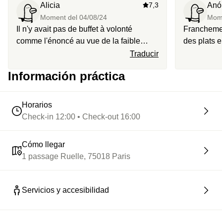
Alicia
7,3
Anó
Moment del
04/08/24
Mom
Il n'y avait pas de buffet à volonté
Franchement g
comme l'énoncé au vue de la faible
des plats 
fréquentation en ce mois d'août. Le
était très 
Traducir
service était lent et la qualité de la
avons eu p
Información práctica
nourriture n'était pas au rendez-vous
concernant l
mais malgré cela le lieu était très beau
presque vi
et agréable.
Horarios
Check-in 12:00 • Check-out 16:00
Cómo llegar
1 passage Ruelle, 75018 Paris
Servicios y accesibilidad