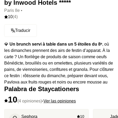
by Inwood Hotels *****
Paris 8e •
10
(4)
Traducir
💎
Un brunch servi à table dans un 5 étoiles du 8ᵉ
, où
les dimanches prennent des airs de festin d’apparat. À la
carte ? Un florilège de produits de saison comme oeufs
Bénédicte, brouillés ou en omelettes, plusieurs variétés de
pains, de viennoiseries, confitures et granola. Pour clôturer
ce festin : rôtisserie du dimanche, préparer devant vous,
Pavlova aux fruits rouges et noirs ou encore mousse au
Palabra de Staycationers
chocolat gran cru. Le tout, dans un restaurant
haussmannien piloté par Khalid Mansour, disciple de
10
Bruno Verjus, chef éco-engagé et épicurien radical.
(4 opiniones)
•
Ver las opiniones
⭐️
Le highlight :
Un brunch dans un restaurant 2 macarons
Sephora
10
Jad
Écotable et dans décor digne d’un roman de Stendhal.