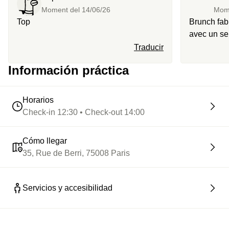
Moment del
14/06/26
Mom
Top
Brunch fab
avec un ser
heureuse d’
Traducir
Información práctica
Horarios
Check-in 12:30 • Check-out 14:00
Cómo llegar
35, Rue de Berri, 75008 Paris
Servicios y accesibilidad