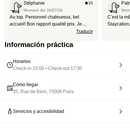
Stéphanie
10
Patr
Moment del
26/07/26
Mom
Au top. Personnel chaleureux, bel
C’est la m
accueil! Bon rapport qualité prix. Je
Staycation.
recommande l’experience
Traducir
Información práctica
Horarios
Check-in 15:00 • Check-out 17:30
Cómo llegar
35, Rue de Berri, 75008 Paris
Servicios y accesibilidad