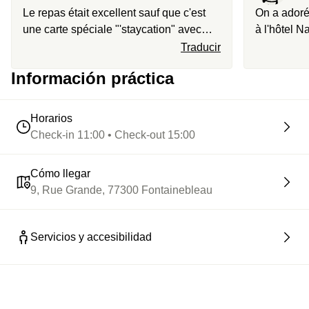
Le repas était excellent sauf que c'est
On a adoré
une carte spéciale "'staycation" avec
à l'hôtel 
moins de choix et des supplements
Accueil au
Traducir
l'espace s
Información práctica
rien que p
exceptionne
patio à l'o
Horarios
Check-in 11:00 • Check-out 15:00
Cómo llegar
9, Rue Grande, 77300 Fontainebleau
Servicios y accesibilidad