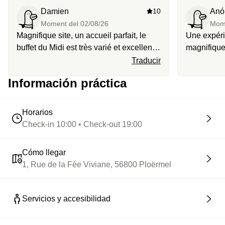
9 espaces de repos complètent le tableau : balancelles,
Damien
10
Anó
nids doubles, cabanes fermées, banquettes chauffantes. À
Moment del
02/08/26
Mom
l’heure du déjeuner, le buffet prend le relais : entrées
Magnifique site, un accueil parfait, le
Une expéri
froides, plats chauds, desserts, format libre avant de
buffet du Midi est très varié et excellent
magnifique,
replonger.
ainsi que la pause goûter. Grâce à
personnel, 
Traducir
Staycation, nous avons eu les verres de
saunas...to
Información práctica
vin offerts. Les espaces sont
parenthèse
suffisamment bien conçus pour ne pas
grand bien
se déranger.
Horarios
Check-in 10:00 • Check-out 19:00
Cómo llegar
1, Rue de la Fée Viviane, 56800 Ploërmel
Servicios y accesibilidad