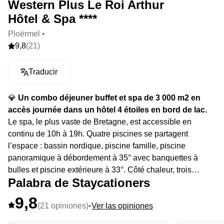
Western Plus Le Roi Arthur
Hôtel & Spa ****
Ploërmel •
9,8
(21)
Traducir
💎
Un combo déjeuner buffet et spa de 3 000 m2 en
accès journée dans un hôtel 4 étoiles en bord de lac.
Le spa, le plus vaste de Bretagne, est accessible en
continu de 10h à 19h. Quatre piscines se partagent
l’espace : bassin nordique, piscine famille, piscine
panoramique à débordement à 35° avec banquettes à
bulles et piscine extérieure à 33°. Côté chaleur, trois
Palabra de Staycationers
saunas : scandinave à 90°, sauna sur pilotis à 80° au-
dessus des arbres, et version panoramique à 70°, plus un
9,8
hammam, un scrub spa, un labyrinthe de cascades
(21 opiniones)
•
Ver las opiniones
sensorielles et une grotte de sel avec lits à eau chauffants.