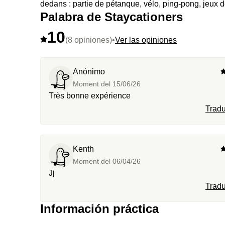
dedans : partie de pétanque, vélo, ping-pong, jeux d
Palabra de Staycationers
10
(8 opiniones)
•
Ver las opiniones
Anónimo
Moment del
15/06/26
Très bonne expérience
Tradu
Kenth
Moment del
06/04/26
Jj
Tradu
Información práctica