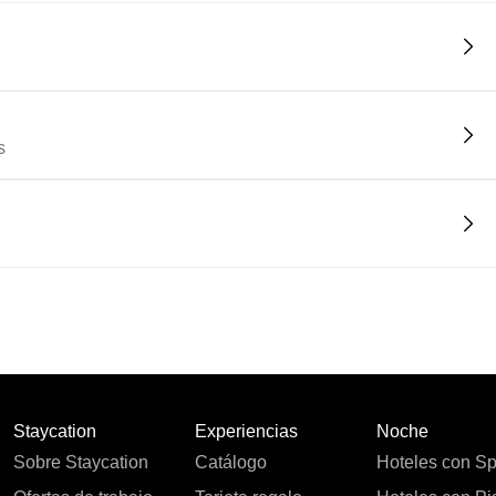
s
Staycation
Experiencias
Noche
Sobre Staycation
Catálogo
Hoteles con S