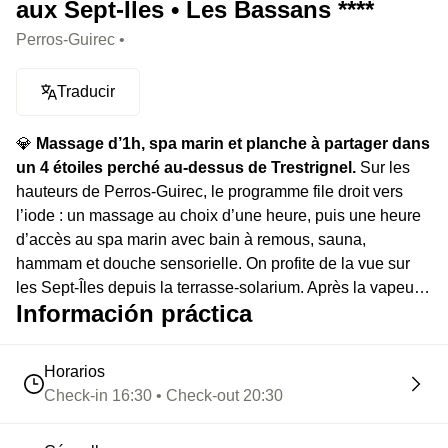
aux Sept-Îles • Les Bassans ****
Perros-Guirec •
Traducir
💎
Massage d’1h, spa marin et planche à partager dans
un 4 étoiles perché au-dessus de Trestrignel.
Sur les
hauteurs de Perros-Guirec, le programme file droit vers
l’iode : un massage au choix d’une heure, puis une heure
d’accès au spa marin avec bain à remous, sauna,
hammam et douche sensorielle. On profite de la vue sur
les Sept-Îles depuis la terrasse-solarium. Après la vapeur,
Información práctica
place à une planche mixte et une bouteille de vin
Fontenille.
Horarios
Check-in 16:30 • Check-out 20:30