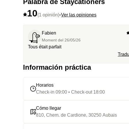
Palabra de Staycationers
10
(1 opinión)
•
Ver las opiniones
Fabien
Moment del
26/05/26
Tous était parfait
Tradu
Información práctica
Horarios
Check-in 09:00 • Check-out 18:00
Cómo llegar
810, Chem. de Cardione, 30250 Aubais