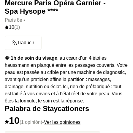
Mercure Paris Opéra Garnier -
Spa Hysope ****
Paris 8e •
10
(1)
Traducir
💎 1h de soin du visage
, au cœur d’un 4 étoiles
haussmannien planqué entre les passages couverts. Votre
peau est passée au crible par une machine de diagnostic,
avant qu’un praticien affine la partition : massages,
drainage, nutrition ou éclat. Ici, rien de préfabriqué : tout
est taillé à vos envies et à l’état réel de votre peau. Vous
êtes la formule, le soin est la réponse.
Palabra de Staycationers
⭐️ Le highlight :
Un protocole qui s’adapte à votre peau en
10
direct, et pas l’inverse.
(1 opinión)
•
Ver las opiniones