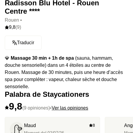
Radisson Blu Hotel - Rouen
Centre ****
Rouen •
9,8
(9)
Traducir
💎
Massage 30 min + 1h de spa
(sauna, hammam,
douche sensorielle) dans un 4 étoiles au centre de
Rouen. Massage de 30 minutes, puis une heure d’accès
spa pour compléter : vapeur, chaleur sèche et douche
sensorielle.
Palabra de Staycationers
9,8
(9 opiniones)
•
Ver las opiniones
Maud
8
Ang
Moment del
02/07/26
Mom