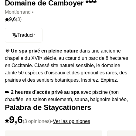
Domaine de Camboyer ****
Montferrand •
9,6
(3)
Traducir
💎
Un spa privé en pleine nature
dans une ancienne
chapelle du XVIIᵉ siècle, au cœur d’un parc de 8 hectares
en Occitanie. Classé site naturel sensible, le domaine
abrite 50 espèces d’oiseaux et des grenouilles rares, des
prairies et des sentiers botaniques. Inspirez. Expirez.
👑
2 heures d’accès privé au spa
avec piscine (non
chauffée, en saison seulement), sauna, baignoire balnéo,
Palabra de Staycationers
lit et siège hydromassants, et espace fitness privatif.
Terminez par un moment de détente dans le salon avec un
9,6
verre de vin occitan ou une boisson soft ou ajoutez à ce
(3 opiniones)
•
Ver las opiniones
moment un petit-déjeuner local ou un goûter (en extra).