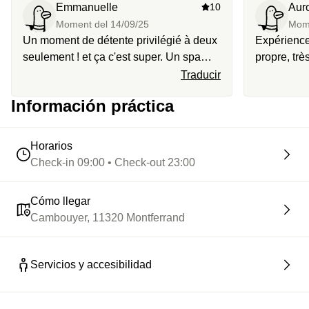
Emmanuelle
10
Aur
⭐️
Le highlight :
le spa installé dans une chapelle
Moment del
14/09/25
Mom
historique, juste magique.
Un moment de détente privilégié à deux
Expérience 
seulement ! et ça c'est super. Un spa
propre, très
privatif où pendant 2 heures vous
Traducir
profitez d'un lit massant, d'un bain
Información práctica
balnéo, un sauna, un fauteuil massant...
du thé , une salle de sport.. Un petit coin
de paradis
Horarios
Check-in 09:00 • Check-out 23:00
Cómo llegar
Cambouyer, 11320 Montferrand
Servicios y accesibilidad