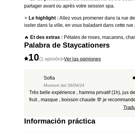
partager avant ou après votre session spa.
⭐️
Le highlight :
Allez vous promener dans la rue de
isoler dans la ville, en vous baladant dans cette rue
🔥
Et des extras :
Pétales de roses, macarons, c
Palabra de Staycationers
10
(1 opinión)
•
Ver las opiniones
Sofia
Moment del
28/04/24
Très belle expérience , hamma privatif (1h), jus d
fruit , masque , boisson chaude 💯 je recommande
Tradu
Información práctica