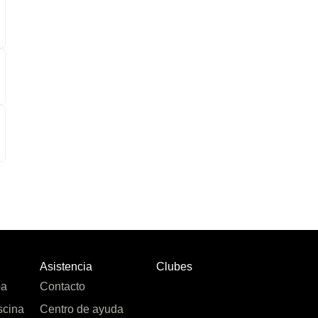
Asistencia
Clubes
pa
Contacto
scina
Centro de ayuda