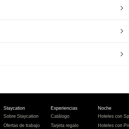
Staycation
Experiencias
Noche
Sobre Staycation
Catálogo
Hoteles con S
Ofertas de trabajo
Tarjeta regalo
Hoteles con Pi