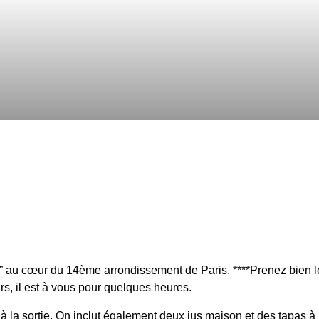
e” au cœur du 14ème arrondissement de Paris. ****Prenez bien l
irs, il est à vous pour quelques heures.
à la sortie. On inclut également deux jus maison et des tapas à