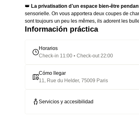
👑
La privatisation d’un espace bien-être pendan
sensorielle. On vous apportera deux coupes de cha
sont toujours un peu les mêmes, ils adorent les bull
Información práctica
⭐️
Le highlight :
On vous a parlé de l’espace bien-être
burlesque, romantique et Saint-Tropez, pour les pim
Horarios
🔥
Et des extras :
Encore plus de champagne, le dej’ 
Check-in 11:00 • Check-out 22:00
30 minutes de privatisation en plus…
Cómo llegar
11, Rue du Helder, 75009 Paris
Servicios y accesibilidad