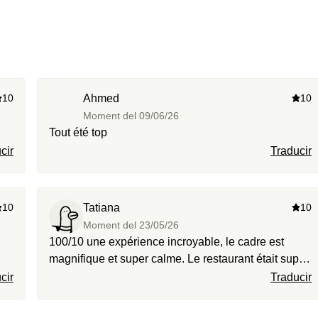
10
Ahmed
10
Moment del
09/06/26
Tout été top
cir
Traducir
10
Tatiana
10
Moment del
23/05/26
100/10 une expérience incroyable, le cadre est
magnifique et super calme. Le restaurant était super
et personnel au top ! Vraiment je vous recommande
cir
Traducir
je reviendrais sans hésiter.