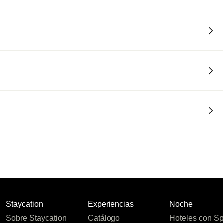
Staycation
Experiencias
Noche
Sobre Staycation
Catálogo
Hoteles con S