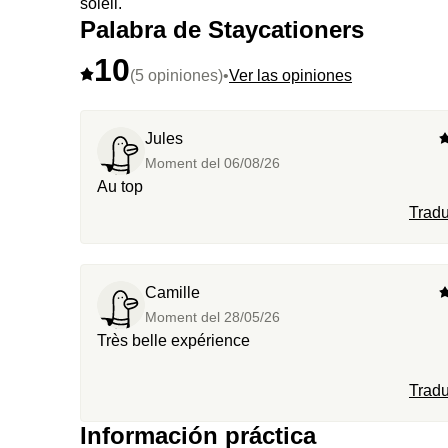
soleil.
Palabra de Staycationers
10
(5 opiniones)
•
Ver las opiniones
Jules
Moment del
06/08/26
Au top
Tradu
Camille
Moment del
28/05/26
Très belle expérience
Tradu
Información práctica