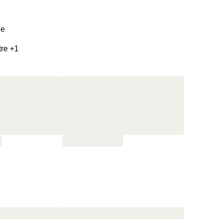
ne
tre +1
 journée
déjeuner façon “brunch” avec œufs brouillés, crispy bacon,
repoussé à 14h