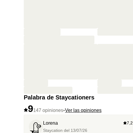
Palabra de Staycationers
9
147 opiniones
•
Ver las opiniones
Lorena
7,2
Staycation del
13/07/26