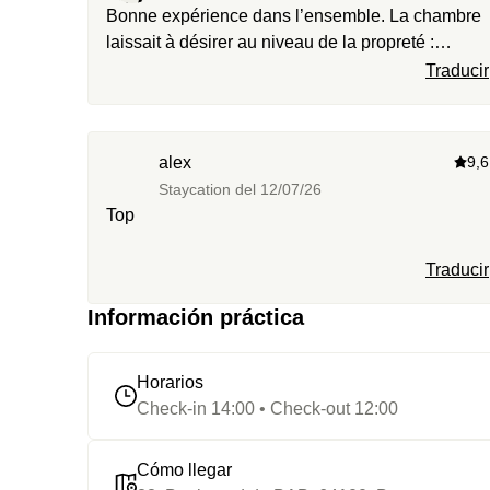
Bonne expérience dans l’ensemble. La chambre
laissait à désirer au niveau de la propreté :
matelas plein de taches, revetement sol taché,
Traducir
porte savon recollé à plusieurs reprises, propreté
pas digne d’un 4 étoiles. Personnel agréable
accueillant
alex
9,6
Staycation del
12/07/26
Top
Traducir
Información práctica
Horarios
Check-in 14:00 • Check-out 12:00
Cómo llegar