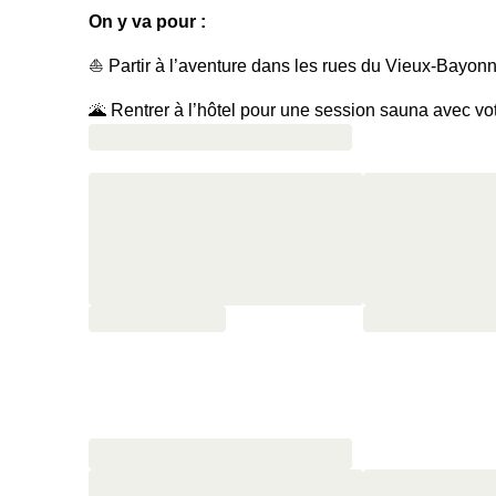
On y va pour :
⛵️ Partir à l’aventure dans les rues du Vieux-Bayon
🌋 Rentrer à l’hôtel pour une session sauna avec vo
🍸 Grimper sur la terrasse pour un cocktail en fin de
🌮 Partager un aperitivo après les cocktails
🥐 Commencer la journée du lendemain par un petit-
saumon fumé, jambon et fromages locaux
⏰ Retourner sous la couette grâce à un check-out 