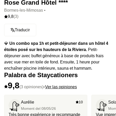
Rose Grand Hôtel ****
Bormes-les-Mimosas •
9,8
(3)
Traducir
💎
Un combo spa 1h et petit-déjeuner dans un hôtel 4
étoiles posé sur les hauteurs de la Riviera.
Petit-
déjeuner avec buffet généreux à base de produits frais
avec vue mer en toile de fond. Ensuite, 1 heure pour
enchaîner piscine intérieure, sauna et hammam.
Palabra de Staycationers
9,8
(3 opiniones)
•
Ver las opiniones
Aurélie
10
Sol
Moment del
08/05/26
Mom
Très bonne expérience je recommande
Vue imprenabl