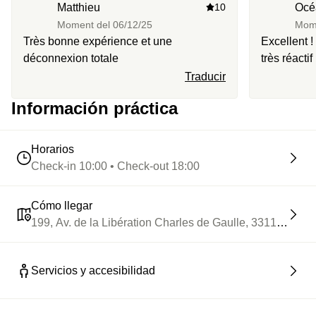
Matthieu
10
Océ
Moment del
06/12/25
Mom
Très bonne expérience et une
Excellent !
déconnexion totale
très réacti
masseurs s
Traducir
magnifiqu
Información práctica
Horarios
Check-in 10:00 • Check-out 18:00
Cómo llegar
199, Av. de la Libération Charles de Gaulle, 33110 Le B
Servicios y accesibilidad