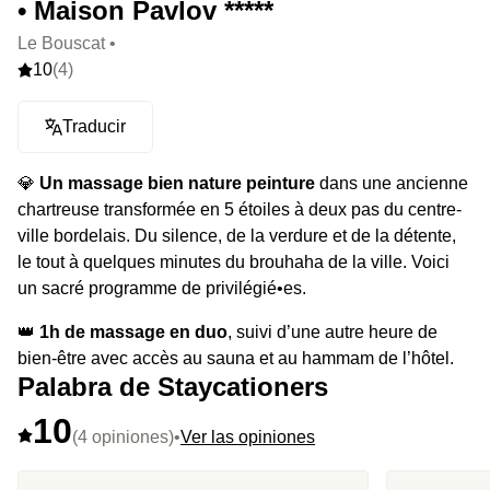
• Maison Pavlov *****
Le Bouscat •
10
(4)
Traducir
💎
Un massage bien nature peinture
dans une ancienne
chartreuse transformée en 5 étoiles à deux pas du centre-
ville bordelais. Du silence, de la verdure et de la détente,
le tout à quelques minutes du brouhaha de la ville. Voici
un sacré programme de privilégié•es.
👑
1h de massage en duo
, suivi d’une autre heure de
bien-être avec accès au sauna et au hammam de l’hôtel.
Palabra de Staycationers
Vous profiterez d’un modelage sur-mesure opéré par la
marque Nohèm, des produits 100% bio, 100% français.
10
(4 opiniones)
•
Ver las opiniones
⭐️
Le highlight :
Qu’on ne vous y prenne pas à partir sans
avoir profité du jardin secret des lieux.