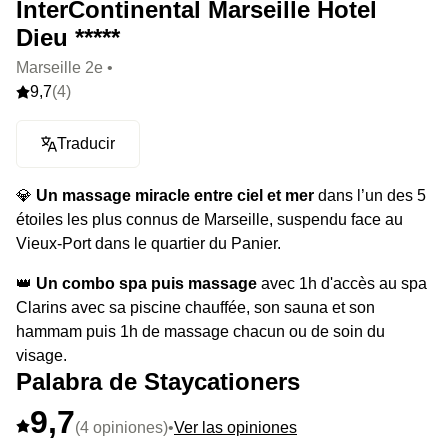
InterContinental Marseille Hotel
Dieu *****
Marseille 2e •
9,7
(4)
Traducir
💎
Un massage miracle entre ciel et mer
dans l’un des 5
étoiles les plus connus de Marseille, suspendu face au
Vieux-Port dans le quartier du Panier.
👑
Un combo spa puis massage
avec 1h d'accès au spa
Clarins avec sa piscine chauffée, son sauna et son
hammam puis 1h de massage chacun ou de soin du
visage.
Palabra de Staycationers
⭐️
Le highlight :
passez sous la cascade de la piscine,
9,7
détente garantie.
(4 opiniones)
•
Ver las opiniones