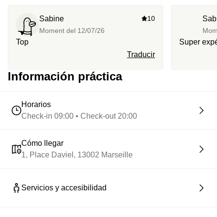
Sabine
10
Sab
Moment del
12/07/26
Mom
Top
Super exp
Traducir
Información práctica
Horarios
Check-in 09:00 • Check-out 20:00
Cómo llegar
1, Place Daviel, 13002 Marseille
Servicios y accesibilidad