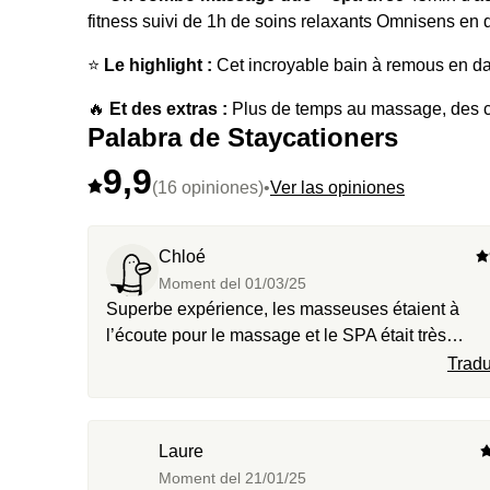
fitness suivi de 1h de soins relaxants Omnisens en 
⭐️
Le highlight :
Cet incroyable bain à remous en dam
🔥
Et des extras :
Plus de temps au massage, des
Palabra de Staycationers
9,9
(16 opiniones)
•
Ver las opiniones
Chloé
Moment del
01/03/25
Superbe expérience, les masseuses étaient à
l’écoute pour le massage et le SPA était très
agréable avec le bain à remous et le sauna
Tradu
Laure
Moment del
21/01/25