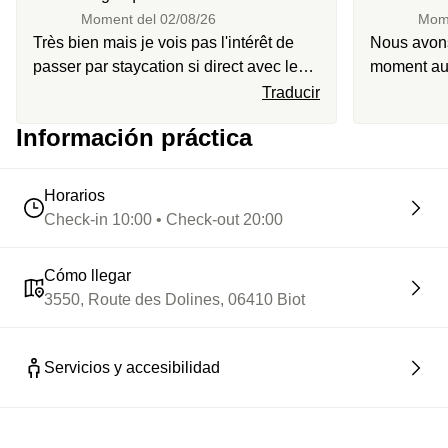
Moment del
02/08/26
Mom
Très bien mais je vois pas l'intérêt de
Nous avons
passer par staycation si direct avec le
moment au 
spa c'est moins cher
beau et pro
Traducir
accueillant
Información práctica
le massage
efficace et
Horarios
Check-in 10:00 • Check-out 20:00
Cómo llegar
3550, Route des Dolines, 06410 Biot
Servicios y accesibilidad