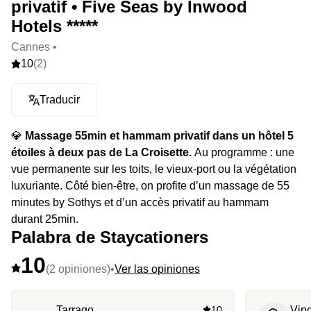
privatif • Five Seas by Inwood
Hotels *****
Cannes •
10
(2)
Traducir
💎
Massage 55min et hammam privatif dans un hôtel 5
étoiles à deux pas de La Croisette.
Au programme : une
vue permanente sur les toits, le vieux-port ou la végétation
luxuriante. Côté bien-être, on profite d’un massage de 55
minutes by Sothys et d’un accès privatif au hammam
durant 25min.
Palabra de Staycationers
10
(2 opiniones)
•
Ver las opiniones
Tarrago
10
Vin