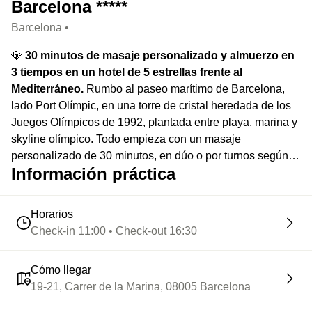
Barcelona *****
Barcelona •
💎
30 minutos de masaje personalizado y almuerzo en
3 tiempos en un hotel de 5 estrellas frente al
Mediterráneo.
Rumbo al paseo marítimo de Barcelona,
lado Port Olímpic, en una torre de cristal heredada de los
Juegos Olímpicos de 1992, plantada entre playa, marina y
skyline olímpico. Todo empieza con un masaje
personalizado de 30 minutos, en dúo o por turnos según
Información práctica
disponibilidad, y sigue alrededor de un almuerzo en 3
tiempos. A pocos metros, la Barceloneta mantiene el ritmo:
runners por la mañana, terrazas llenas, olor a sal y sol
Horarios
pegando fuerte sobre el litoral.
Check-in 11:00 • Check-out 16:30
Cómo llegar
19-21, Carrer de la Marina, 08005 Barcelona