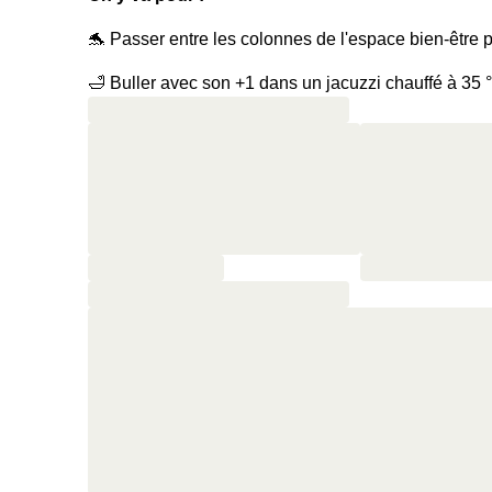
🐬 Passer entre les colonnes de l'espace bien-être 
🛁 Buller avec son +1 dans un jacuzzi chauffé à 35 
🔥 Enchaîner avec une session hammam
🥂 Trinquer à ce moment magique avec deux cou
🍿 Binger des films et séries dans un lit king size
🥐 Commencer la journée du lendemain par un petit-déjeuner buffet avec boissons chaudes et viennoiseries au
restaurant Odette