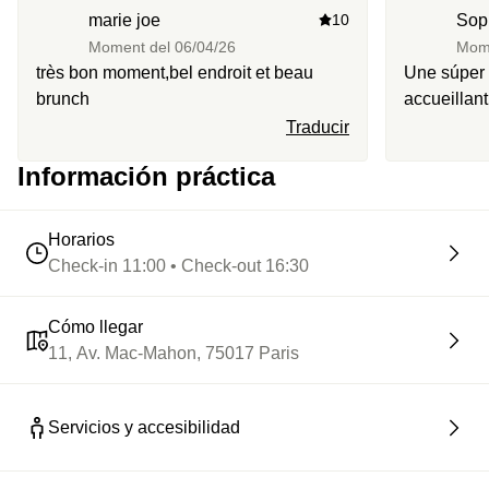
marie joe
10
Sop
⭐️ Le highlight :
Un hôtel inspiré par Loïe Fuller, pionnière
Moment del
06/04/26
Mom
de la danse moderne, où chaque recoin fait virevolter
très bon moment,bel endroit et beau
Une súper 
l’histoire et le design.
brunch
accueillant
a passé un
Traducir
était délic
Información práctica
Horarios
Check-in 11:00 • Check-out 16:30
Cómo llegar
11, Av. Mac-Mahon, 75017 Paris
Servicios y accesibilidad