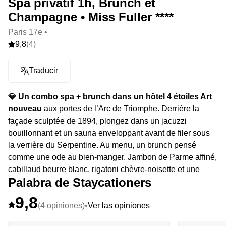
Spa privatif 1h, Brunch et
Champagne • Miss Fuller ****
Paris 17e •
9,8
(4)
Traducir
💎 Un combo spa + brunch dans un hôtel 4 étoiles Art
nouveau
aux portes de l’Arc de Triomphe. Derrière la
façade sculptée de 1894, plongez dans un jacuzzi
bouillonnant et un sauna enveloppant avant de filer sous
la verrière du Serpentine. Au menu, un brunch pensé
comme une ode au bien-manger. Jambon de Parme affiné,
cabillaud beurre blanc, rigatoni chèvre-noisette et une
Palabra de Staycationers
ribambelle de desserts où citron, chocolat et choux
rivalisent de gourmandise (liste non exhaustive). Une
9,8
bouteille de champagne scelle l’instant, au spa ou sous la
(4 opiniones)
•
Ver las opiniones
verrière baignée de lumière.