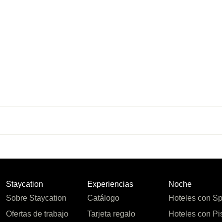
Staycation
Experiencias
Noche
Sobre Staycation
Catálogo
Hoteles con S
Ofertas de trabajo
Tarjeta regalo
Hoteles con Pi