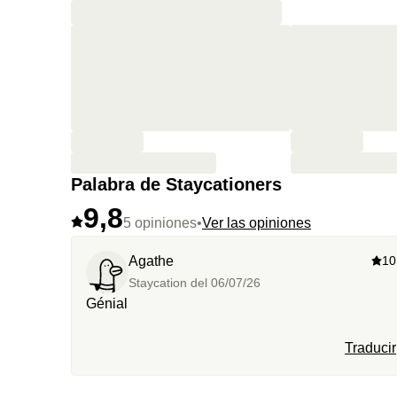
Palabra de Staycationers
9,8
5 opiniones
•
Ver las opiniones
Agathe
10
Staycation del
06/07/26
Génial
Traducir