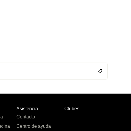
Asistencia
Clubes
pa
Contacto
scina
Centro de ayuda