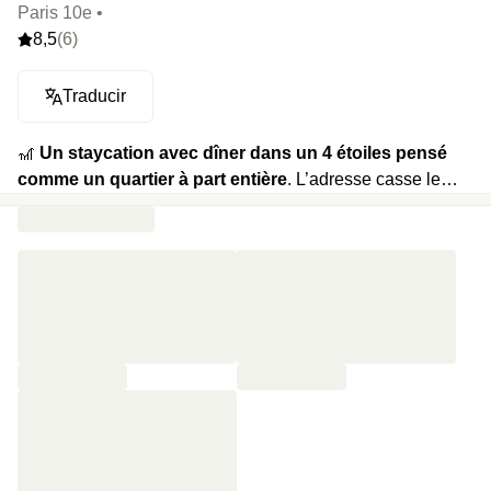
Paris 10e •
8,5
(6)
Traducir
🎢
Un staycation avec dîner dans un 4 étoiles pensé
comme un quartier à part entière
. L’adresse casse le
code : concept hybride, design hollandais, ambiance
voisinage. On passe du rooftop aux tables du café pour un
dîner simple et bon (entrée, plat, dessert, un verre inclus),
avant de se poser dans le jardin central ou de profiter des
bulles igloo en hiver. Le matin, buffet local au Café et
terrasse ouverte sur la verdure. Bonus : late check‑out
inclus.