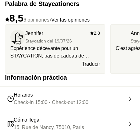
Palabra de Staycationers
8,5
6 opiniones
•
Ver las opiniones
Jennifer
2,8
Ann
Staycation del
19/07/26
Stay
Expérience décevante pour un
C'est agréa
STAYCATION, pas de cadeau de
bienvenue de la part de STAYCATION,
Traducir
pour une expérience dîner, dîner
Información práctica
décevant, planche mixte à partager avec
des morceaux de jambon abîmé par le
frigo (jambon plus dure sur les côtés)
Horarios
Check-in 15:00 • Check-out 12:00
Cómo llegar
15, Rue de Nancy, 75010, Paris