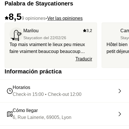
Palabra de Staycationers
8,5
9 opiniones
•
Ver las opiniones
Marilou
3,2
Cam
Staycation del
22/02/26
Stay
Top mais vraiment le lieux peu mieux
Hôtel bien
faire vraiment beaucoup beaucoup
petit déjeu
mieux
Traducir
Información práctica
Horarios
Check-in 15:00 • Check-out 12:00
Cómo llegar
6, Rue Lainerie, 69005, Lyon