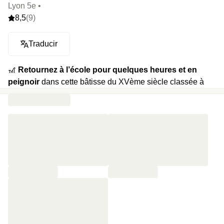
Lyon 5e •
8,5
(9)
Traducir
🎢
Retournez à l’école pour quelques heures et en
peignoir
dans cette bâtisse du XVème siècle classée à
l’UNESCO. On vous ouvre les portes d’un véritable repère
d’académiciens caché au cœur du Vieux-Lyon. Voyage
dans le temps garanti.
🍿
Votre programme :
Découverte des lieux, balade dans
les différents étages, crêpes et boissons chaudes pour le
goûter. Une nuit dans un lit moelleux et le lendemain matin
on vous attendra avec vos cartables pour les petits-
déjeuners.
⭐️
Le highlight :
La légende raconte que le blason de la
cour intérieure est celui de la famille d’Etienne Guerrier, un