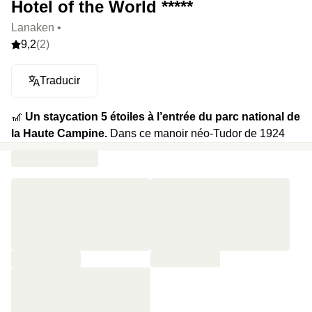
Hotel of the World *****
Lanaken •
9,2
(2)
Traducir
🎢
Un staycation 5 étoiles à l’entrée du parc national de
la Haute Campine.
Dans ce manoir néo-Tudor de 1924
estampillé Relais & Châteaux, chaque recoin est un subtil
mélange de luxe, tranquillité, nature et art. Entre les
chambres stylées où chaque détail raconte l’histoire du
lieu, le restaurant deux étoiles de Ralf Berendsen
(non
inclus)
et un spa de 1 350 m² signé Shiseido (un des 5
seuls au monde), vous jonglez entre plaisir et
contemplation. Une plongée en jacuzzi extérieur avec la
forêt pour témoin ? Pourquoi pas. Une balade à vélo au
petit matin dans les bois ? On signe. Ici, luxe et nature
dialoguent en toute intimité.