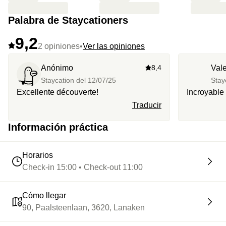
Palabra de Staycationers
9,2
2 opiniones
•
Ver las opiniones
Anónimo
8,4
Vale
Staycation del
12/07/25
Stay
Excellente découverte!
Incroyable
Traducir
Información práctica
Horarios
Check-in 15:00 • Check-out 11:00
Cómo llegar
90, Paalsteenlaan, 3620, Lanaken