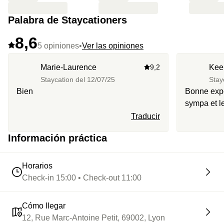
Palabra de Staycationers
8,6
5 opiniones
•
Ver las opiniones
Marie-Laurence
9,2
Kee
Staycation del
12/07/25
Stay
Bien
Bonne expé
sympa et le
déjeuner très bon. Je
Traducir
un petit sé
Información práctica
Horarios
Check-in 15:00 • Check-out 11:00
Cómo llegar
12, Rue Marc-Antoine Petit, 69002, Lyon