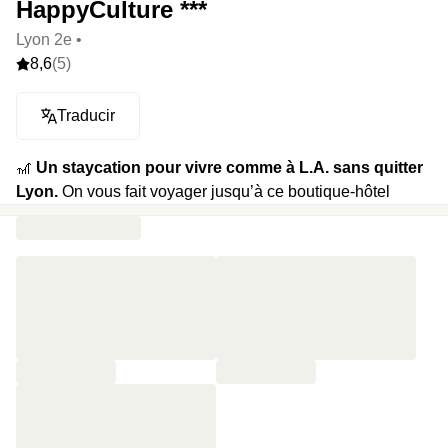
HappyCulture ***
Lyon 2e •
8,6
(5)
Traducir
🎢
Un staycation pour vivre comme à L.A. sans quitter
Lyon.
On vous fait voyager jusqu’à ce boutique-hôtel
esprit beach club californien de la presqu’île lyonnaise
pour 24h de voyage sans jetlag. À vous de voir si vous
forcez l’accent américain une fois sur place ou non.
🍿
Votre programme :
Chambre toute mimi dont certaines
avec baignoire, un verre de vin ou un cocktail sans alcool
par personne, le dîner sur place en formule entrée/plat ou
plat/dessert, pas de planche de surf mais les petits-
déjeuners du lendemain dans tous nos packages.
⭐️
Le highlight :
Le resto est full Californie et on vous