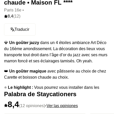
chaude • Maison FL ****
Paris 16e •
8,4
(12)
Traducir
💎
Un goûter jazzy
dans un 4 étoiles ambiance Art Déco
du 16ème arrondissement. La décoration des lieux vous
transporte tout droit dans l’âge d’or du jazz avec ses murs
marron foncé et ses éclairages tamisés. Oh yeah.
👑
Un goûter magique
avec pâtisserie au choix de chez
Carette et boisson chaude au choix.
⭐️
Le highlight :
Vous pourrez vous installer dans les
Palabra de Staycationers
intérieurs feutrés et sur la petite terrasse végétalisée
pendant les beaux jours.
8,4
(12 opiniones)
•
Ver las opiniones