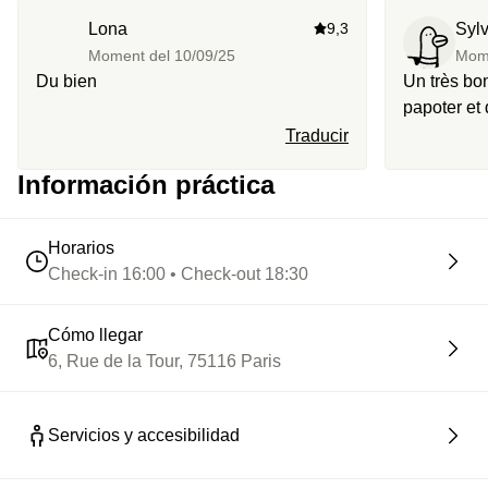
Lona
9,3
Sylv
Moment del
10/09/25
Mom
Du bien
Un très bo
papoter et
pâtisserie.
Traducir
Información práctica
Horarios
Check-in 16:00 • Check-out 18:30
Cómo llegar
6, Rue de la Tour, 75116 Paris
Servicios y accesibilidad