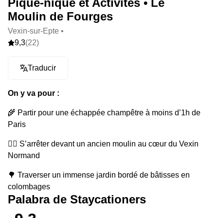
Pique-nique et Activités • Le
Moulin de Fourges
Vexin-sur-Epte •
9,3
(22)
Traducir
On y va pour :
🌾 Partir pour une échappée champêtre à moins d’1h de
Paris
🤸‍♀️ S’arrêter devant un ancien moulin au cœur du Vexin
Normand
🌳 Traverser un immense jardin bordé de bâtisses en
colombages
Palabra de Staycationers
🧺 Récupérer son panier pique-nique et partir dans la
nature en vélo