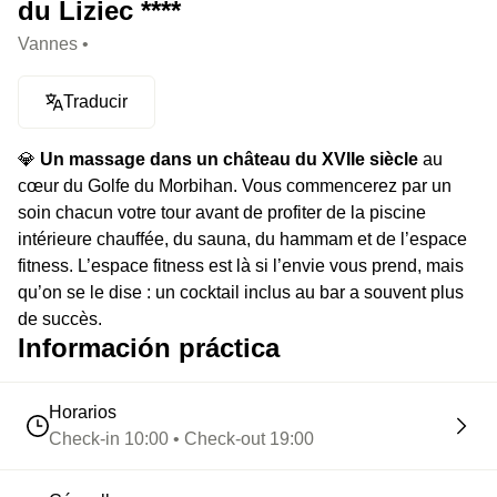
du Liziec ****
Vannes •
Traducir
💎
Un massage dans un château du XVIIe siècle
au
cœur du Golfe du Morbihan. Vous commencerez par un
soin chacun votre tour avant de profiter de la piscine
intérieure chauffée, du sauna, du hammam et de l’espace
fitness. L’espace fitness est là si l’envie vous prend, mais
qu’on se le dise : un cocktail inclus au bar a souvent plus
de succès.
Información práctica
⭐️
Le highlight :
Tous les soins sont signés Ella Baché,
une des plus vieilles institutions en matière de dermo-
Horarios
esthétisme en France. Vous êtes prévenus.
Check-in 10:00 • Check-out 19:00