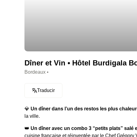
Dîner et Vin • Hôtel Burdigala B
Bordeaux •
Traducir
💎
Un dîner dans l’un des restos les plus chale
la ville.
👑
Un dîner avec un combo 3 “petits plats” salé e
cuisine française et réinventée par le Chef Grégory