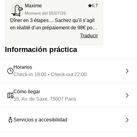
Maxime
6,7
Moment del
05/07/26
Dîner en 3 étapes… Sachez qu’il s’agit
en réalité d’un prépaiement de 98€ pour
votre dîner : si l’addition dépasse ce
Traducir
montant, vous devrez régler la
Información práctica
différence. Autant réserver directement
auprès du restaurant. L’équipe sur place
était sympathique
Horarios
Check-in 19:00 • Check-out 22:00
Cómo llegar
55, Av. de Saxe, 75007 Paris
Servicios y accesibilidad