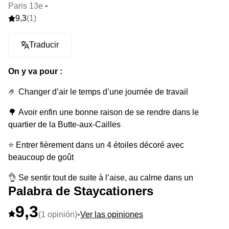
Paris 13e •
9,3
(1)
Traducir
On y va pour :
🤌 Changer d’air le temps d’une journée de travail
🌳 Avoir enfin une bonne raison de se rendre dans le
quartier de la Butte-aux-Cailles
⭐ Entrer fièrement dans un 4 étoiles décoré avec
beaucoup de goût
👌 Se sentir tout de suite à l’aise, au calme dans un
Palabra de Staycationers
fauteuil comfy entouré de plantes
9,3
🐔 Passer faire un coucou aux poules dans le poulailler de
(1 opinión)
•
Ver las opiniones
l’hôtel