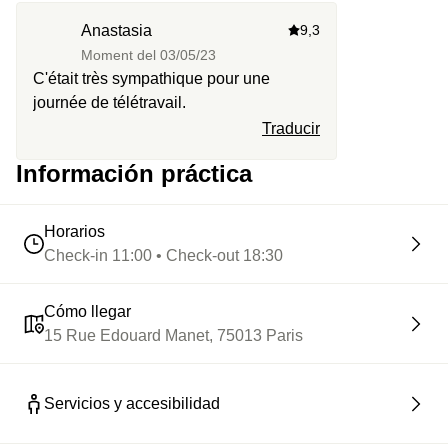
👨‍💻 Faire avancer sa to-do à la vitesse de l’éclair
Anastasia
9,3
Moment del
03/05/23
☕ Avoir le droit à autant de boissons chaudes que
C'était très sympathique pour une
nécessaire, toute la journée
journée de télétravail.
Traducir
🍫 Prendre une petite heure dans son agenda pour la
fondue au chocolat du goûter
Información práctica
🍸 Ou préférer un afterwork avec verre de vin et planche à
partager
Horarios
Check-in 11:00 • Check-out 18:30
👯 Venir travailler à deux, ou inviter d’autres camarades
pour la journée
(30€ par personne supplémentaire)
Cómo llegar
15 Rue Edouard Manet, 75013 Paris
Servicios y accesibilidad