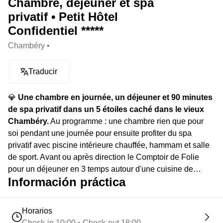
Chambre, déjeuner et spa
privatif • Petit Hôtel
Confidentiel *****
Chambéry •
Traducir
💎
Une chambre en journée, un déjeuner et 90 minutes
de spa privatif dans un 5 étoiles caché dans le vieux
Chambéry.
Au programme : une chambre rien que pour
soi pendant une journée pour ensuite profiter du spa
privatif avec piscine intérieure chauffée, hammam et salle
de sport. Avant ou après direction le Comptoir de Folie
pour un déjeuner en 3 temps autour d'une cuisine de
Información práctica
saison.
Horarios
Check-in 10:00 • Check-out 18:00