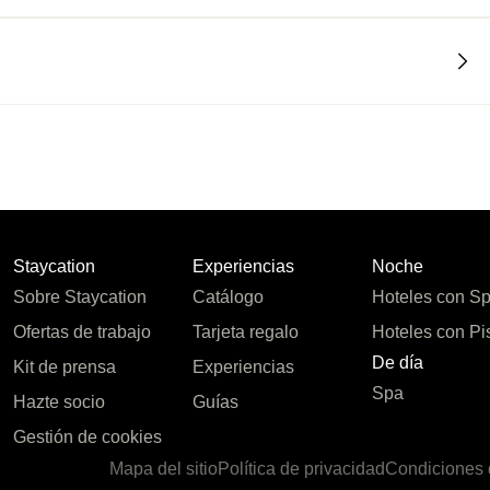
Staycation
Experiencias
Noche
Sobre Staycation
Catálogo
Hoteles con S
Ofertas de trabajo
Tarjeta regalo
Hoteles con Pi
De día
Kit de prensa
Experiencias
Spa
Hazte socio
Guías
Gestión de cookies
Mapa del sitio
Política de privacidad
Condiciones 