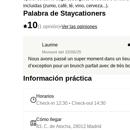
incluidas (zumo, café, té, vino, cerveza...).
Palabra de Staycationers
⭐️
Lo más destacado:
el restaurante Maché es un e
10
cristal y las vidrieras creadas por los Hermanos 
(1 opinión)
•
Ver las opiniones
Catedral de la Almudena o el Banco de España.
Laurine
Moment del
15/06/25
Nous avons passé un super moment dans un lieu
d’exception pour un brunch parfait avec de très b
produits.
Información práctica
Horarios
Check-in 12:30 • Check-out 14:30
Cómo llegar
83, C. de Atocha, 28012 Madrid