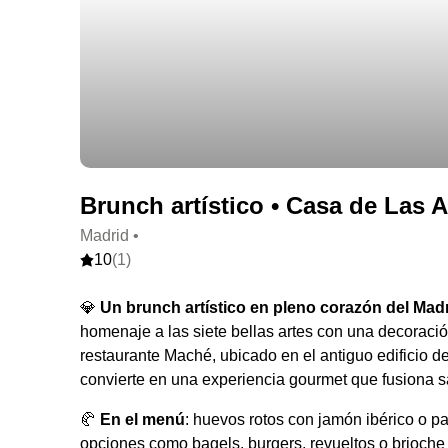
Brunch artístico • Casa de Las Ar
Madrid •
10
(1)
💎
Un brunch artístico en pleno corazón del Madri
homenaje a las siete bellas artes con una decoraci
restaurante Maché, ubicado en el antiguo edificio d
convierte en una experiencia gourmet que fusiona sa
🥐
En el menú
: huevos rotos con jamón ibérico o p
opciones como bagels, burgers, revueltos o brioche