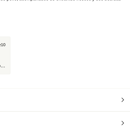
spectáculo en sí mismo, con sus techos altos, su cúpula de
Maumejean, conocidos por sus trabajos en monumentos como la
10
ons