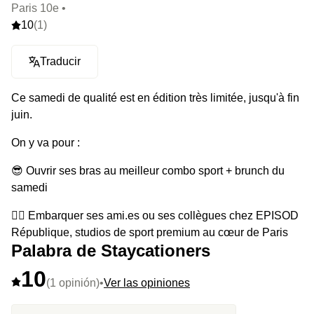
Paris 10e •
10
(1)
Traducir
Ce samedi de qualité est en édition très limitée, jusqu'à fin
juin.
On y va pour :
😎 Ouvrir ses bras au meilleur combo sport + brunch du
samedi
🤸‍♀️ Embarquer ses ami.es ou ses collègues chez EPISOD
République, studios de sport premium au cœur de Paris
Palabra de Staycationers
pour tester l’un des 7 cours proposés : Bootcamp, Cycling,
Boxing, Rowing, Athletic, Yoga/Pilates & Recover
10
(1 opinión)
•
Ver las opiniones
💎 Enchainer avec le brunch 5 étoiles de l’hôtel
Renaissance République