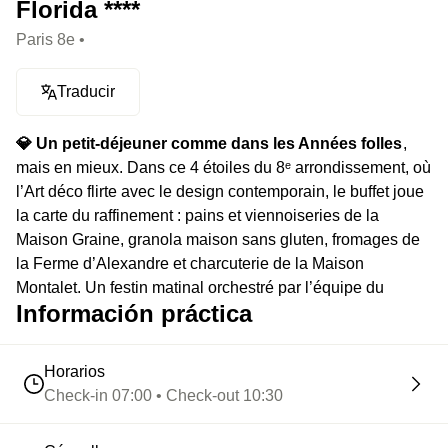
Florida ****
Paris 8e •
Traducir
💎 Un petit-déjeuner comme dans les Années folles
,
mais en mieux. Dans ce 4 étoiles du 8ᵉ arrondissement, où
l’Art déco flirte avec le design contemporain, le buffet joue
la carte du raffinement : pains et viennoiseries de la
Maison Graine, granola maison sans gluten, fromages de
la Ferme d’Alexandre et charcuterie de la Maison
Montalet. Un festin matinal orchestré par l’équipe du
Información práctica
Nepita, où chaque produit a été soigneusement
sélectionné pour réveiller vos papilles en douceur.
Horarios
⭐️
Le highlight :
Le combo ultime : un cadre feutré, des
Check-in 07:00 • Check-out 10:30
produits sourcés avec amour et une carte qui ne laisse
aucun appétit sur sa faim.