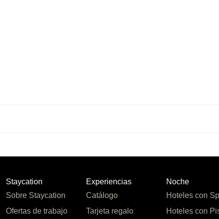
Staycation
Experiencias
Noche
Sobre Staycation
Catálogo
Hoteles con S
Ofertas de trabajo
Tarjeta regalo
Hoteles con Pi