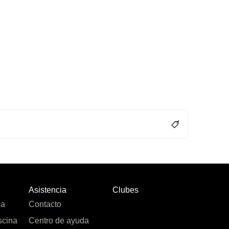
Asistencia
Clubes
pa
Contacto
scina
Centro de ayuda