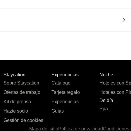
Staycation
Experiencias
Noche
Sobre Staycation
Catálogo
Hoteles con S
Ofertas de trabajo
Tarjeta regalo
Hoteles con Pi
De día
Kit de prensa
Experiencias
Spa
Hazte socio
Guías
Gestión de cookies
Mapa del sitio
Política de privacidad
Condiciones 