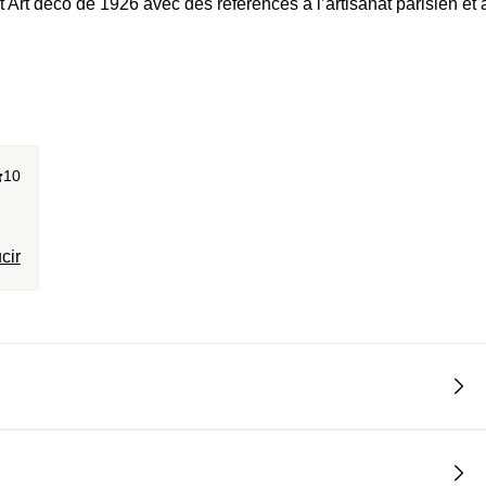
t Art déco de 1926 avec des références à l’artisanat parisien et 
10
cir