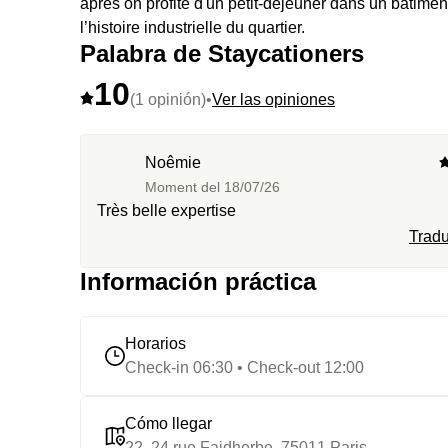
après on profite d'un petit-déjeuner dans un bâtimen
l’histoire industrielle du quartier.
Palabra de Staycationers
10
(1 opinión)
•
Ver las opiniones
Noêmie
Moment del
18/07/26
Très belle expertise
Tradu
Información práctica
Horarios
Check-in 06:30 • Check-out 12:00
Cómo llegar
22, 24 rue Faidherbe, 75011 Paris