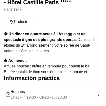
• Hôtel Castille Paris *****
Paris 1er •
Traducir
💎 Un dîner en quatre actes à l'Assaggio et un
spectacle digne des plus grands opéras.
Dans ce 5
étoiles du 1ᵉʳ arrondissement, votre soirée de Saint-
Valentin s’écrit en italiques.
🍝 Au menu
:
Amuse bouche : huître en tempura pour ouvrir le bal.
Entrée : tataki de thon sous émulsion de tomate et
Información práctica
vinaigrette passion pour le suspense. Primo : risotto
betterave-crevette rouge de Sicile en climax gourmand.
Secondo : Filet de sole, asperges et beurre blanc.
Horarios
Champagne à l’entrée, champagne au dessert.
Check-in 19:00 • Check-out 23:00
⭐️ Le highlight :
un moment de pure grâce : Lorenzo Lelli