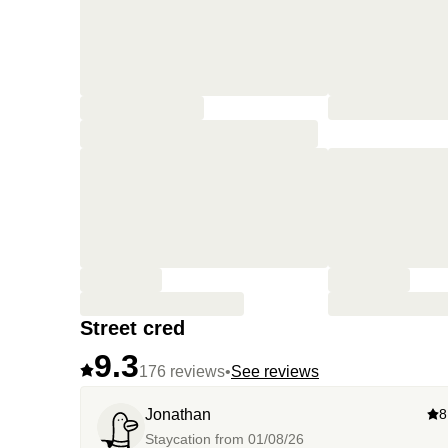
Street cred
9.3
176 reviews
•
See reviews
Jonathan
8
Staycation from
01/08/26