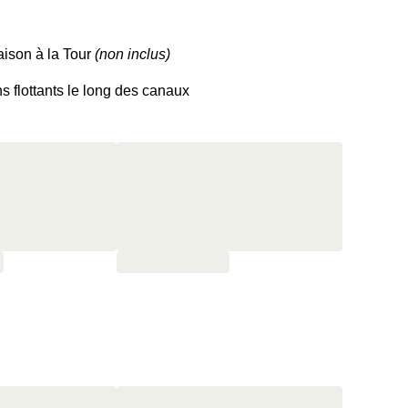
Maison à la Tour
(non inclus)
ns flottants le long des canaux
 et son architecture gothique
r
t-déjeuner de roi
k out repoussé à 14h