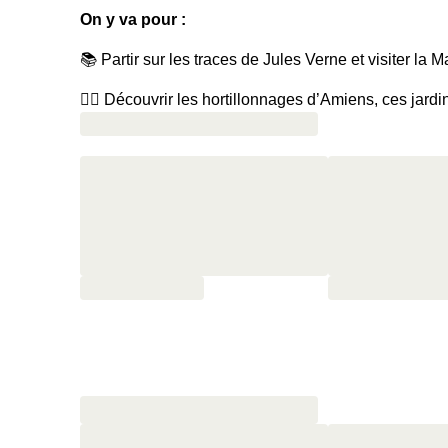
On y va pour :
📚 Partir sur les traces de Jules Verne et visiter la 
🚣‍♀️ Découvrir les hortillonnages d’Amiens, ces jardi
👀 Lever la tête pour admirer la Cathédrale d’Amiens
🍹 Rentrer à l’hôtel pour siroter deux cocktails au ba
🥐 Commencer la journée du lendemain avec un peti
⏰ Se la couler douce plus longtemps avec un chec