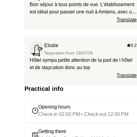
Bon séjour à tous points de vue. L’établissement
est idéal pour passer une nuit à Amiens, avec un
emplacement pratique à proximité du centre-ville.
Translate
Malgré la proximité de la gare, aucune nuisance
sonore n’est à signaler.
Elodie
9.2
Staycation from
18/07/26
Hôtel sympa petite attention de la part de l hôtel
et de staycation donc au top
Translate
Practical info
Opening hours
Check-in 02:00 PM • Check-out 12:00 PM
Getting there