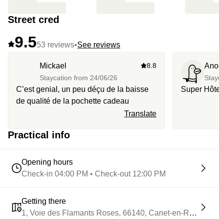
Street cred
9.5
53 reviews
•
See reviews
Mickael
8.8
Ano
Staycation from
24/06/26
Stay
C’est genial, un peu déçu de la baisse
Super Hôtel
de qualité de la pochette cadeau
Translate
Practical info
Opening hours
Check-in 04:00 PM • Check-out 12:00 PM
Getting there
1, Voie des Flamants Roses, 66140, Canet-en-Roussillo