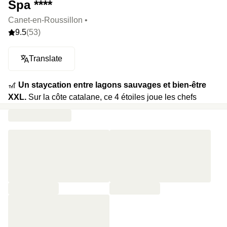
Spa ****
Canet-en-Roussillon •
9.5
(53)
Translate
🎢
Un staycation entre lagons sauvages et bien-être
XXL.
Sur la côte catalane, ce 4 étoiles joue les chefs
d’orchestre entre mer, écosystème protégé et spa de 1200
m². D’un côté, la Méditerranée à vos pieds avec plage en
accès direct ; de l’autre, la réserve naturelle de l’étang de
Canet-Saint-Nazaire et ses flamants roses en danse
synchronisée. Le spa sur trois étages vous couve de
piscines d’eau de mer chauffées, hammam oriental, sauna
et soins sur-mesure. Pas de pression, sauf celle des jets
hydromassants. Le tout, avec une assiette locale qui
chante au restaurant panoramique
(non inclus).
⭐️
Le highlight :
Un spa hors normes et une réserve