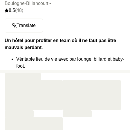
Boulogne-Billancourt •
8.5
(48)
Translate
Un hôtel pour profiter en team où il ne faut pas être
mauvais perdant.
Véritable lieu de vie avec bar lounge, billard et baby-
foot.
Jardin planqué 100% au vert.
Petit-déjeuner sous forme de buffet avec des produits
locaux et bio.