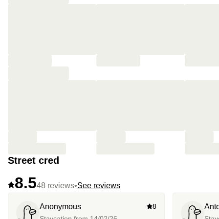
Street cred
8.5
48 reviews
•
See reviews
Anonymous
8
Ant
Staycation from
14/02/26
Stay