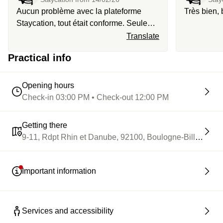
Aucun problème avec la plateforme
Très bien, 
Staycation, tout était conforme. Seule
petite bémol au niveau de l’hôtel on
Translate
entend tout dans la chambre du voisin
Practical info
Opening hours
Check-in 03:00 PM • Check-out 12:00 PM
Getting there
9-11, Rdpt Rhin et Danube, 92100, Boulogne-Billancourt
Important information
Services and accessibility