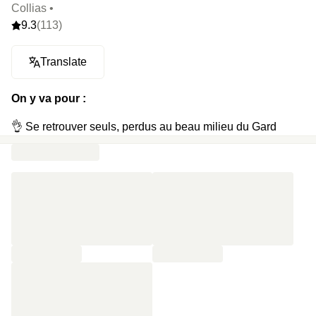
Collias •
9.3
(113)
Translate
On y va pour :
👌 Se retrouver seuls, perdus au beau milieu du Gard
🏰 Découvrir une bâtisse atypique, cachée à deux pas du
Pont du Gard classé à l’UNESCO
😍 Tomber in love d’Uzès, l’un des plus beaux villages de
France à quelques minutes
🌋 Prendre tout son temps sur les bancs du hammam
🐬 Frétiller dans une piscine extérieure à l’eau turquoise
🌳 Se promener entre les plantes aromatiques dans le