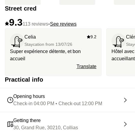
Street cred
9.3
113 reviews
•
See reviews
Celia
9.2
Clé
Staycation from
13/07/26
Stay
Super expérience détente, et bon
Hôtel avec
accueil
accueillant
Translate
Practical info
Opening hours
Check-in 04:00 PM • Check-out 12:00 PM
Getting there
30, Grand Rue, 30210, Collias